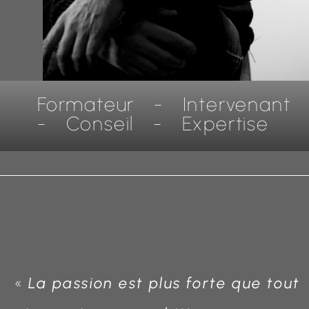
Formateur - Intervenant
- Conseil - Expertise
«
La passion est plus forte que tout