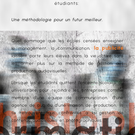
étudiants:
Une méthodologie pour un futur meilleur.
Quel dommage que les écoles censées enseigner
la publicité
le management, la communication,
laissent partir leurs élèves dans la vie active sans
les armer plus sur la méthode de gestion des
productions audiovisuelles.
Lorsque les étudiants quittent l’enceinte scolaire ou
universitaire pour rejoindre les entreprises comme
membre d’une équipe de communication, d’une
agence de pub ou d’une maison de production, ils
se retrouvent tous confrontés à la gestion de
contenus audiovisuels et photographiques.
Que ce soit pour les réseaux sociaux, les sites