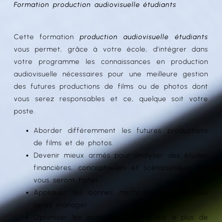
Formation production audiovisuelle étudiants
Cette formation
production audiovisuelle étudiants
vous permet, grâce à votre école, d’intégrer dans
votre programme les connaissances en production
audiovisuelle nécessaires pour une meilleure gestion
des futures productions de films ou de photos dont
vous serez responsables et ce, quelque soit votre
poste.
Aborder différemment les futures productions
de films et de photos.
Devenir mieux armés pour analyser des études
financières, conceptuelles et scénaristiques qui
vous seront faites.
Appliquer les bonnes méthodes lorsque vous
serez manager.
Optimiser les investissements grâce à plus de