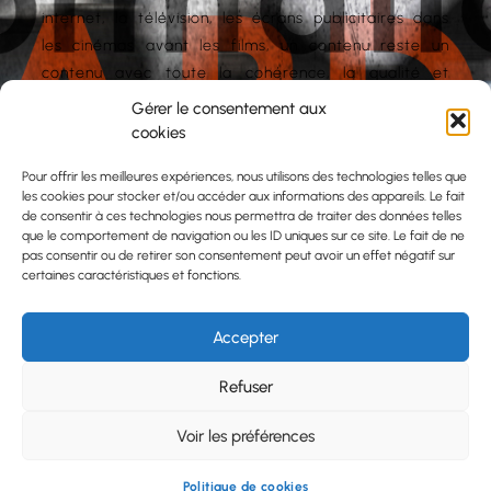
internet, la télévision, les écrans publicitaires dans
les cinémas avant les films, un contenu reste un
contenu avec toute la cohérence, la qualité et
l’efficacité qui s’imposent.
Gérer le consentement aux
cookies
30 ans
Depuis
que j’arpente le milieu, je ne croise
aucun membre actif en poste qui possède la
Pour offrir les meilleures expériences, nous utilisons des technologies telles que
les cookies pour stocker et/ou accéder aux informations des appareils. Le fait
connaissance, l’expérience et surtout la
de consentir à ces technologies nous permettra de traiter des données telles
méthodologie pour gérer une production
que le comportement de navigation ou les ID uniques sur ce site. Le fait de ne
audiovisuelle. On banalise, on minimise et on place
pas consentir ou de retirer son consentement peut avoir un effet négatif sur
certaines caractéristiques et fonctions.
les sociétés de production, les réalisateurs, les
photographes dans des conditions compliquées.
Accepter
Apprendre cette méthodologie et la respecter
c’est améliorer vos futurs résultats, quel que soit
Refuser
votre poste.
Voir les préférences
Politique de cookies